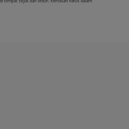
di tempat sejuk dan teduh. Kemasan harus dalam