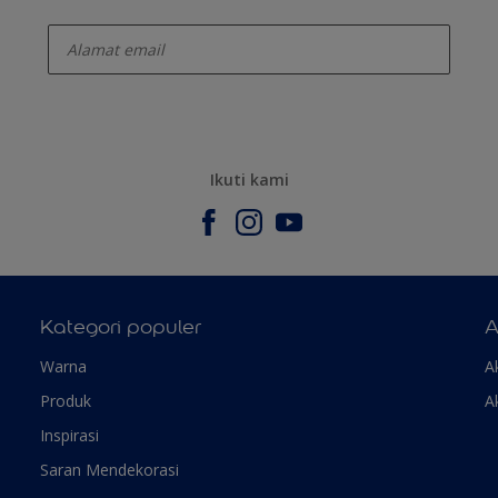
enter-your-email
Ikuti kami
Kategori populer
A
Warna
A
Produk
A
Inspirasi
Saran Mendekorasi