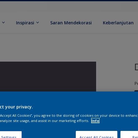
k
Inspirasi
Saran Mendekorasi
Keberlanjutan
P
ct your privacy.
 “Accept All Cookies”, you agree to the storing of cookies on your device to enhanc
analyze site usage, and assist in our marketing efforts.
Info
U
 Settings
Accept All Cookies
Rej