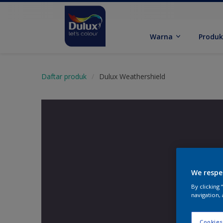
Warna
Produ
Daftar produk
Dulux Weathershield
We respe
By clicking
navigation, 
Cookies