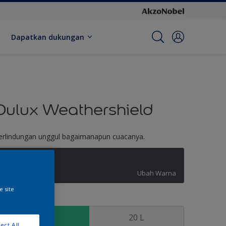
Dapatkan dukungan
Dulux Weathershield
erlindungan unggul bagaimanapun cuacanya.
Black Tulip
Ubah Warna
e site
kuran
2.5 L
20 L
ect All