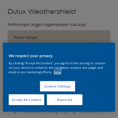
Dulux Weathershield
Perlindungan unggul bagaimanapun cuacanya.
Renoir Bisque
Ubah Warna
We respect your privacy.
Ukuran
By clicking “Accept All Cookies”, you agree to the storing of cookies
2.5 L
20 L
on your device to enhance site navigation, analyze site usage, and
assist in our marketing efforts.
Info
Jumlah
Kalkulator cat
Cookies Settings
Hitung
Accept All Cookies
Reject All
Tambahkan ke Ruang Kerja
Temukan Toko