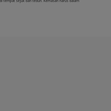
di tempat sejuk dan teduh. Kemasan harus dalam