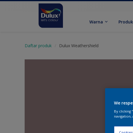
Warna
Produ
Daftar produk
Dulux Weathershield
We respe
By clicking
navigation, 
Cookies