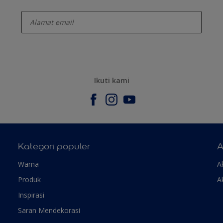
enter-your-email
Ikuti kami
Kategori populer
A
Warna
A
Produk
A
Inspirasi
Saran Mendekorasi