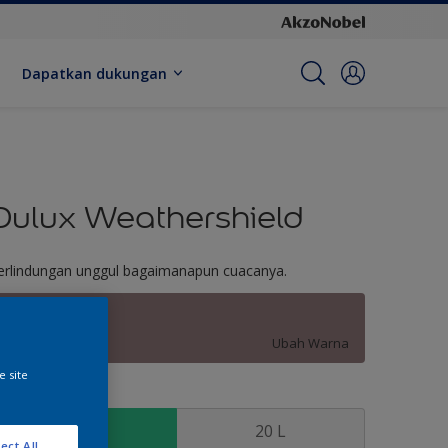
Dapatkan dukungan
Dulux Weathershield
erlindungan unggul bagaimanapun cuacanya.
Sweet Shawna
Ubah Warna
e site
kuran
2.5 L
20 L
ect All