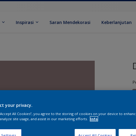
k
Inspirasi
Saran Mendekorasi
Keberlanjutan
P
ct your privacy.
 “Accept All Cookies”, you agree to the storing of cookies on your device to enhanc
analyze site usage, and assist in our marketing efforts.
Info
U
 Settings
Accept All Cookies
Rej