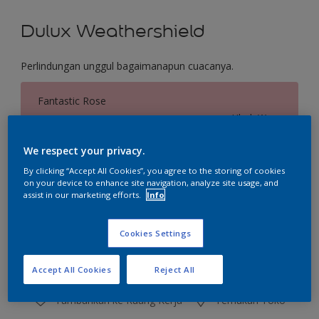
Dulux Weathershield
Perlindungan unggul bagaimanapun cuacanya.
Fantastic Rose
Ubah Warna
We respect your privacy.
Ukuran
By clicking “Accept All Cookies”, you agree to the storing of cookies
2.5 L
20 L
on your device to enhance site navigation, analyze site usage, and
assist in our marketing efforts.
Info
Jumlah
Kalkulator cat
Cookies Settings
Hitung
Accept All Cookies
Reject All
Tambahkan ke Ruang Kerja
Temukan Toko