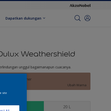
Dapatkan dukungan
Dulux Weathershield
erlindungan unggul bagaimanapun cuacanya.
Authentic Leather
Ubah Warna
e site
kuran
2.5 L
20 L
ect All