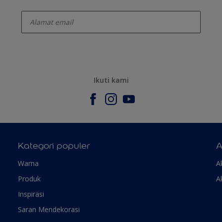
enter-your-email
Ikuti kami
Kategori populer
A
Warna
A
Produk
A
Inspirasi
Saran Mendekorasi