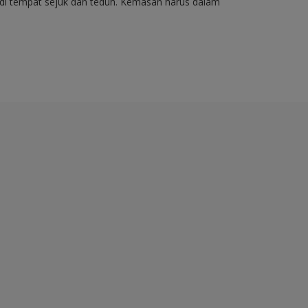
di tempat sejuk dan teduh. Kemasan harus dalam