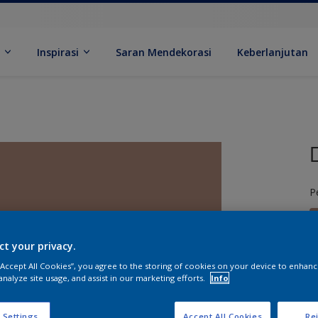
k
Inspirasi
Saran Mendekorasi
Keberlanjutan
P
ct your privacy.
 “Accept All Cookies”, you agree to the storing of cookies on your device to enhanc
analyze site usage, and assist in our marketing efforts.
Info
U
 Settings
Accept All Cookies
Rej