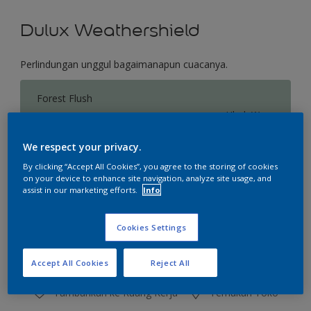
Dulux Weathershield
Perlindungan unggul bagaimanapun cuacanya.
Forest Flush
Ubah Warna
We respect your privacy.
Ukuran
By clicking “Accept All Cookies”, you agree to the storing of cookies
2.5 L
20 L
on your device to enhance site navigation, analyze site usage, and
assist in our marketing efforts.
Info
Jumlah
Kalkulator cat
Cookies Settings
Hitung
Accept All Cookies
Reject All
Tambahkan ke Ruang Kerja
Temukan Toko