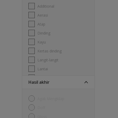
Additional
Aerasi
Atap
Dinding
Kayu
Kertas dinding
Langit-langit
Lantai
Logam
Hasil akhir
Agak Mengkilap
Doff
Gloss