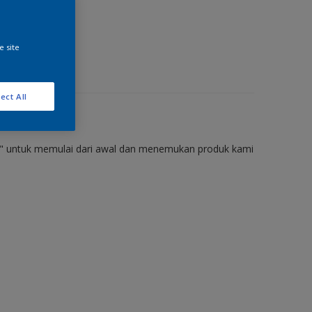
erior
e site
ect All
a" untuk memulai dari awal dan menemukan produk kami