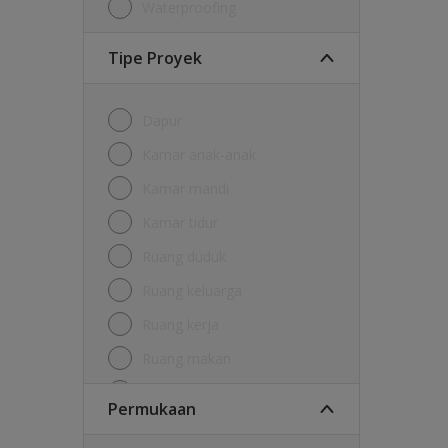
Waterproofing
Tipe Proyek
Dapur
Kamar anak-anak
Kamar mandi
Kamar tidur
Ruang duduk
Ruang keluarga
Ruang kerja
Ruang makan
Ruang tamu
Permukaan