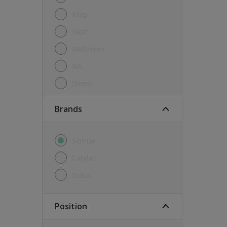
Kilap
Matt
MidSheen
NA
Sheen
brands
Semua
Catylac
Dulux
Position