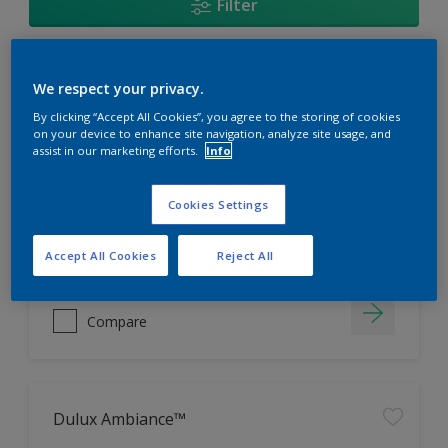
Filter
Dulux Pentalite
We respect your privacy.
By clicking “Accept All Cookies”, you agree to the storing of cookies
PROCOVER TECHNOLOGY
on your device to enhance site navigation, analyze site usage, and
assist in our marketing efforts.
Info
COLOURGUARD
SMOOTH FINISH
Cookies Settings
Hubungi 0811 1952 2888 (ask dulux) untuk informasi
Accept All Cookies
Reject All
lebih lanjut
Compare
Dulux Ambiance™