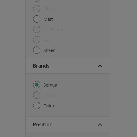
Kilap
Matt
MidSheen
NA
Sheen
brands
Semua
Catylac
Dulux
Position