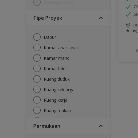
Waterproofing
C
S
Tipe Proyek
Hu
dulux)
Dapur
Kamar anak-anak
Kamar mandi
Kamar tidur
Ruang duduk
Ruang keluarga
Ruang kerja
Ruang makan
Ruang tamu
Permukaan