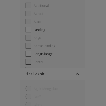
Additional
Aerasi
Atap
Dinding
Kayu
Kertas dinding
Langit-langit
Lantai
Logam
Hasil akhir
Agak Mengkilap
Doff
Gloss