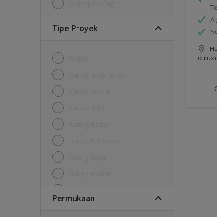
Waterproofing
Te
Al
Tipe Proyek
No
Hu
dulux)
Dapur
Kamar anak-anak
Kamar mandi
Kamar tidur
Ruang duduk
Ruang keluarga
Ruang kerja
Ruang makan
Ruang tamu
Permukaan