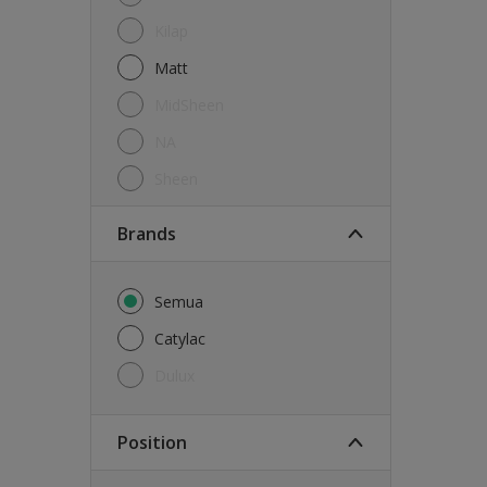
Kilap
Matt
MidSheen
NA
Sheen
brands
Semua
Catylac
Dulux
Position