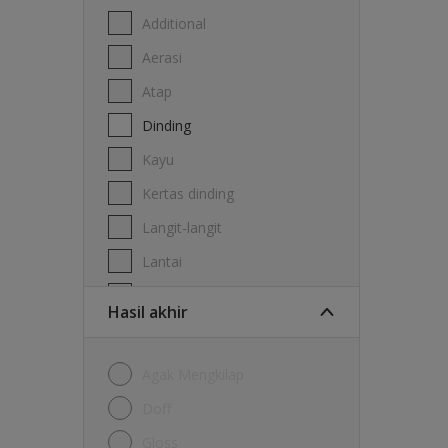
Additional
Aerasi
Atap
Dinding
Kayu
Kertas dinding
Langit-langit
Lantai
Logam
Hasil akhir
Agak Mengkilap
Doff
Gloss