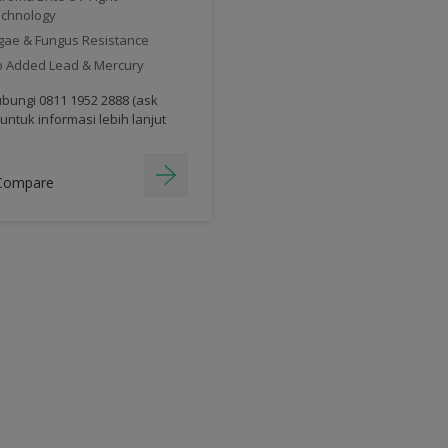
chnology
gae & Fungus Resistance
 Added Lead & Mercury
bungi 0811 1952 2888 (ask
 untuk informasi lebih lanjut
Compare