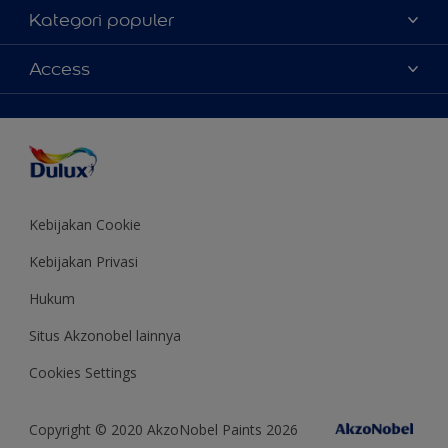
Tentang Kami
Kategori populer
Contact us
Warna
Access
Temukan toko
Produk
Sitemap
Aksesibilitas
Inspirasi
Akurasi Warna
Saran Mendekorasi
Colour of the Year
Kebijakan Cookie
Kebijakan Privasi
Hukum
Situs Akzonobel lainnya
Cookies Settings
Copyright © 2020 AkzoNobel Paints 2026