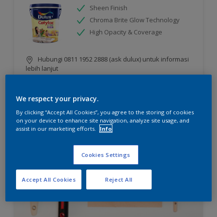
Sheen Finish
Chroma Brite Glow Technology
High Opacity & Coverage
Hubungi 0811 1952 2888 (ask dulux) untuk informasi
lebih lanjut
We respect your privacy.
Compare
By clicking “Accept All Cookies”, you agree to the storing of cookies
on your device to enhance site navigation, analyze site usage, and
assist in our marketing efforts.
Info
Cookies Settings
Accept All Cookies
Reject All