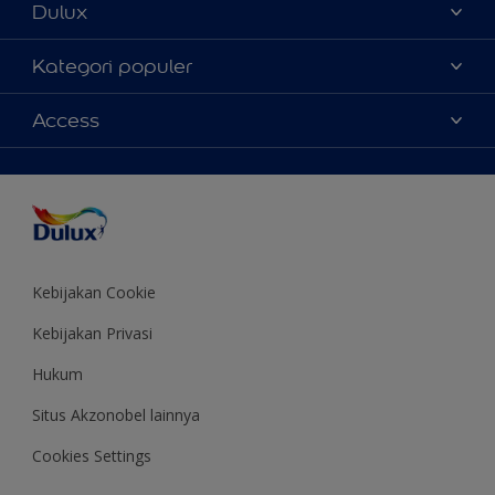
Dulux
Tentang Kami
Kategori populer
Contact us
Warna
Access
Temukan toko
Produk
Sitemap
Aksesibilitas
Inspirasi
Akurasi Warna
Saran Mendekorasi
Colour of the Year
Kebijakan Cookie
Kebijakan Privasi
Hukum
Situs Akzonobel lainnya
Cookies Settings