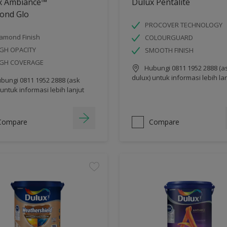
x Ambiance™
Dulux Pentalite
ond Glo
PROCOVER TECHNOLOGY
amond Finish
COLOURGUARD
GH OPACITY
SMOOTH FINISH
IGH COVERAGE
Hubungi 0811 1952 2888 (a
dulux) untuk informasi lebih la
bungi 0811 1952 2888 (ask
 untuk informasi lebih lanjut
Compare
Compare