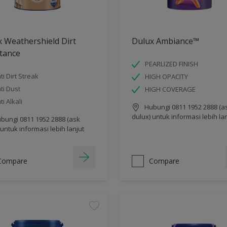
 Weathershield Dirt
Dulux Ambiance™
tance
PEARLIZED FINISH
ti Dirt Streak
HIGH OPACITY
ti Dust
HIGH COVERAGE
ti Alkali
Hubungi 0811 1952 2888 (a
dulux) untuk informasi lebih la
bungi 0811 1952 2888 (ask
 untuk informasi lebih lanjut
Compare
Compare