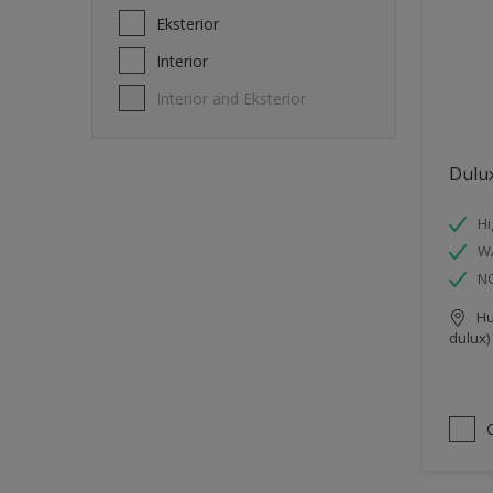
Eksterior
Interior
Interior and Eksterior
Dulux
Hi
W
N
Hu
dulux)