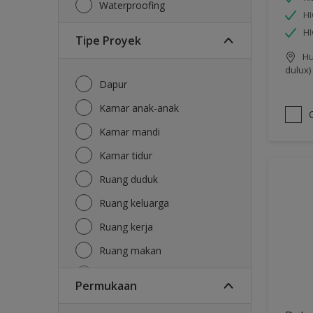
Waterproofing
HI
H
Tipe Proyek
Hu
dulux)
Dapur
Kamar anak-anak
Kamar mandi
Kamar tidur
Ruang duduk
Ruang keluarga
Ruang kerja
Ruang makan
Ruang tamu
Permukaan