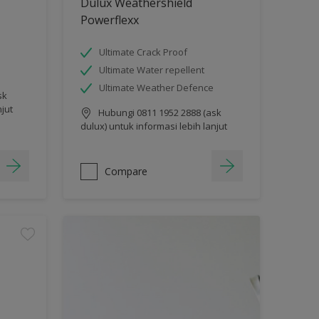
Dulux Weathershield
Powerflexx
Ultimate Crack Proof
Ultimate Water repellent
Ultimate Weather Defence
sk
njut
Hubungi 0811 1952 2888 (ask
dulux) untuk informasi lebih lanjut
Compare