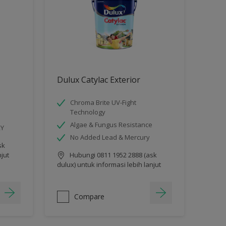
Dulux Catylac Exterior
Chroma Brite UV-Fight
Technology
Algae & Fungus Resistance
RY
No Added Lead & Mercury
sk
njut
Hubungi 0811 1952 2888 (ask
dulux) untuk informasi lebih lanjut
Compare