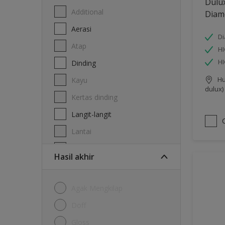
Dulu
Additional
Diam
Aerasi
Di
Atap
HI
H
Dinding
Hu
Kayu
dulux)
Kertas dinding
Langit-langit
Lantai
Logam
Hasil akhir
Agak Mengkilap
Doff
Gloss