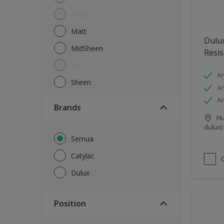
Kilap
Matt
Dulux
MidSheen
Resis
NA
An
Sheen
An
An
brands
Hu
dulux)
Semua
Catylac
Dulux
Position