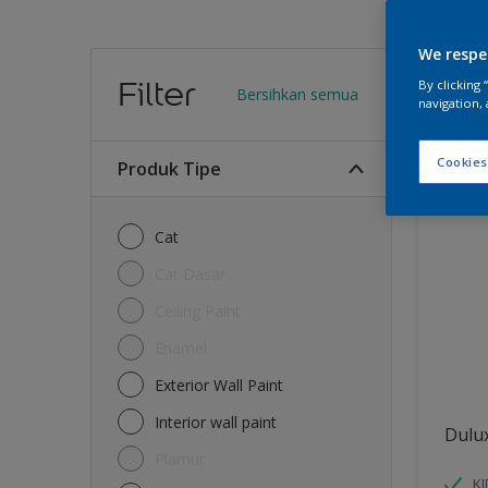
We respe
Warn
Filter
By clicking
Bersihkan semua
navigation, 
12
Produk
Cookies
Produk Tipe
Cat
Cat Dasar
Ceiling Paint
Enamel
Exterior Wall Paint
Interior wall paint
Dulu
Plamur
K