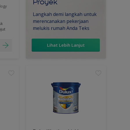
Proyek
logy
Langkah demi langkah untuk
merencanakan pekerjaan
sk
melukis rumah Anda Teks
njut
Lihat Lebih Lanjut