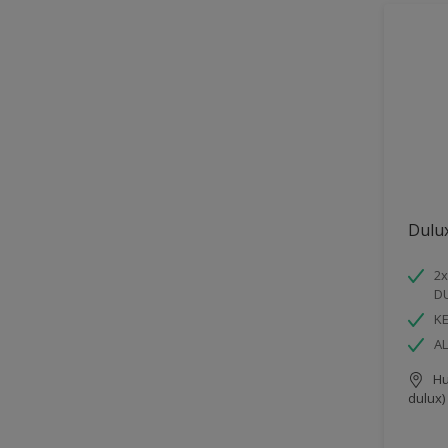
Dulu
2x
D
K
AL
Hu
dulux)