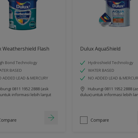
 Weathershield Flash
Dulux AquaShield
gh Bond Technology
Hydroshield Technology
ATER BASED
WATER BASED
O ADDED LEAD & MERCURY
NO ADDED LEAD & MERCU
bungi 0811 1952 2888 (ask
Hubungi 0811 1952 2888 (a
 untuk informasi lebih lanjut
dulux) untuk informasi lebih la
Compare
Compare