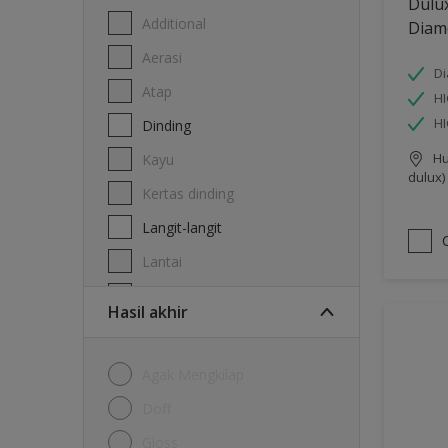
Dulu
Additional
Diam
Aerasi
Di
Atap
HI
H
Dinding
Hu
Kayu
dulux)
Kertas dinding
Langit-langit
Lantai
Logam
Hasil akhir
Agak Mengkilap
Doff
Gloss