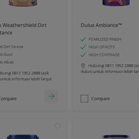
 Weathershield Dirt
Dulux Ambiance™
tance
PEARLIZED FINISH
ti Dirt Streak
HIGH OPACITY
ti Dust
HIGH COVERAGE
ti Alkali
Hubungi 0811 1952 2888 (a
dulux) untuk informasi lebih la
bungi 0811 1952 2888 (ask
 untuk informasi lebih lanjut
Compare
Compare