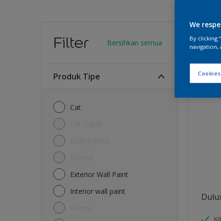
We respe
Warn
Filter
By clicking
Bersihkan semua
navigation, 
11
Produk
Cookies
Produk Tipe
Cat
Cat Dasar
Ceiling Paint
Enamel
Exterior Wall Paint
Interior wall paint
Dulu
Plamur
K