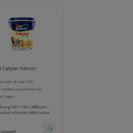
 Catylac Interior
w Odor & Low VOC
 Added Lead & Mercury
t 2 lapis
bungi 0811 1952 2888 (ask
 untuk informasi lebih lanjut
Compare