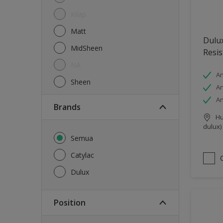
Kilap
Matt
Dulux
MidSheen
Resis
NA
An
Sheen
An
An
brands
Hu
dulux)
Semua
Catylac
Dulux
Position