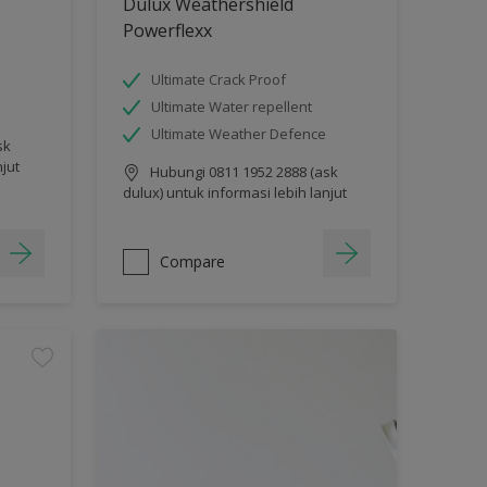
Dulux Weathershield
Powerflexx
Ultimate Crack Proof
Ultimate Water repellent
Ultimate Weather Defence
sk
njut
Hubungi 0811 1952 2888 (ask
dulux) untuk informasi lebih lanjut
Compare