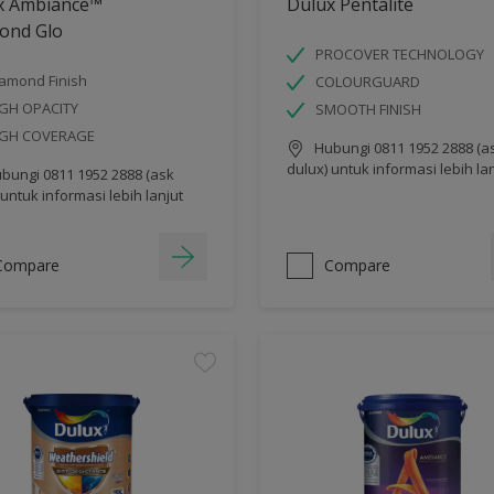
x Ambiance™
Dulux Pentalite
ond Glo
PROCOVER TECHNOLOGY
amond Finish
COLOURGUARD
GH OPACITY
SMOOTH FINISH
IGH COVERAGE
Hubungi 0811 1952 2888 (a
dulux) untuk informasi lebih la
bungi 0811 1952 2888 (ask
 untuk informasi lebih lanjut
Compare
Compare