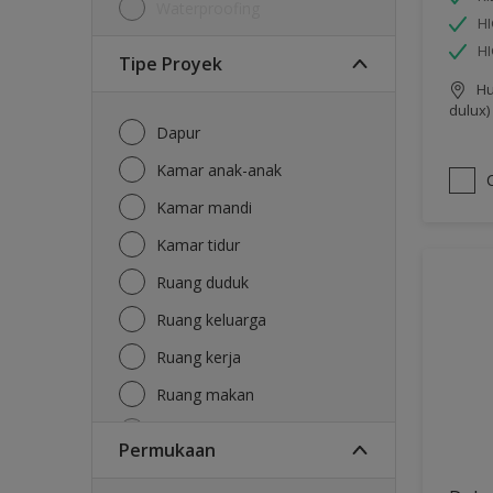
Waterproofing
HI
H
Tipe Proyek
Hu
dulux)
Dapur
Kamar anak-anak
Kamar mandi
Kamar tidur
Ruang duduk
Ruang keluarga
Ruang kerja
Ruang makan
Ruang tamu
Permukaan