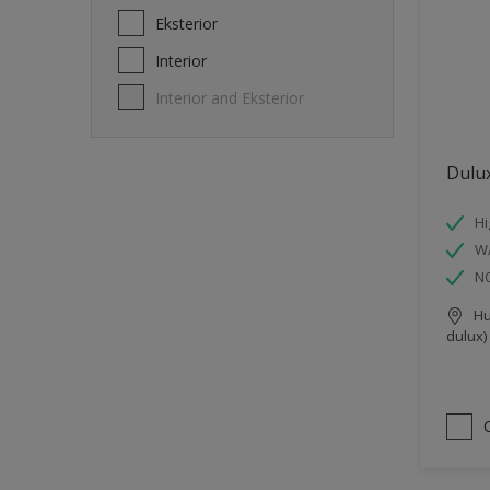
Eksterior
Interior
Interior and Eksterior
Dulux
Hi
W
N
Hu
dulux)