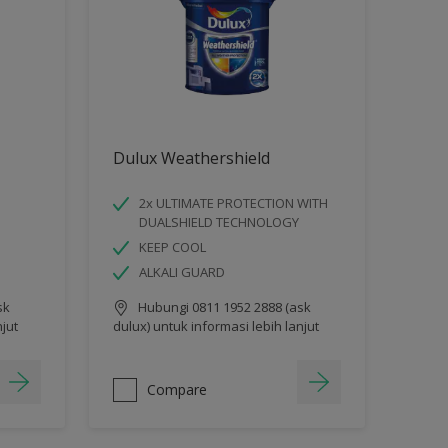
Dulux Weathershield
2x ULTIMATE PROTECTION WITH
DUALSHIELD TECHNOLOGY
e
KEEP COOL
ALKALI GUARD
sk
Hubungi 0811 1952 2888 (ask
njut
dulux) untuk informasi lebih lanjut
Compare