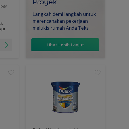
Proyek
logy
Langkah demi langkah untuk
merencanakan pekerjaan
sk
melukis rumah Anda Teks
njut
Lihat Lebih Lanjut