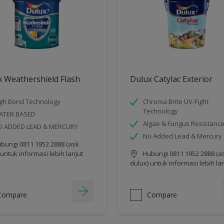
 Weathershield Flash
Dulux Catylac Exterior
gh Bond Technology
Chroma Brite UV-Fight
Technology
ATER BASED
Algae & Fungus Resistanc
O ADDED LEAD & MERCURY
No Added Lead & Mercury
bungi 0811 1952 2888 (ask
 untuk informasi lebih lanjut
Hubungi 0811 1952 2888 (a
dulux) untuk informasi lebih la
Compare
Compare