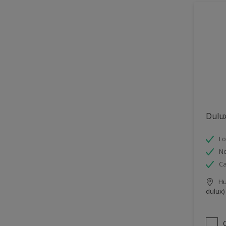
Dulux
Lo
No
Ca
Hu
dulux)