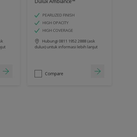
Dulux Ambiance™
PEARLIZED FINISH
HIGH OPACITY
HIGH COVERAGE
sk
Hubungi 0811 1952 2888 (ask
njut
dulux) untuk informasi lebih lanjut
Compare