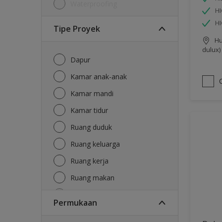
Waterproofing
HI
H
Tipe Proyek
Hu
dulux)
Dapur
Kamar anak-anak
Kamar mandi
Kamar tidur
Ruang duduk
Ruang keluarga
Ruang kerja
Ruang makan
Ruang tamu
Permukaan