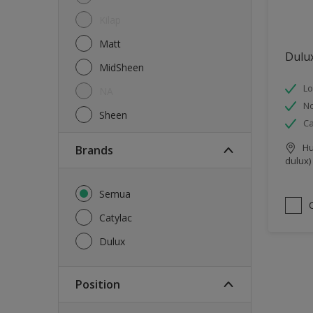
Kilap
Matt
Dulux
MidSheen
Lo
NA
No
Sheen
Ca
Hu
brands
dulux)
Semua
Catylac
Dulux
Position