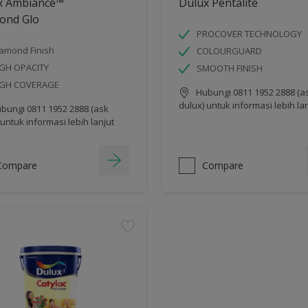
x Ambiance™
Dulux Pentalite
ond Glo
PROCOVER TECHNOLOGY
amond Finish
COLOURGUARD
GH OPACITY
SMOOTH FINISH
IGH COVERAGE
Hubungi 0811 1952 2888 (a
dulux) untuk informasi lebih la
bungi 0811 1952 2888 (ask
 untuk informasi lebih lanjut
Compare
Compare