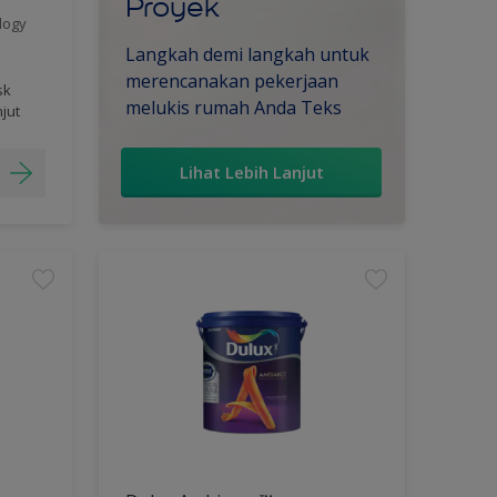
Proyek
logy
Langkah demi langkah untuk
merencanakan pekerjaan
sk
melukis rumah Anda Teks
njut
Lihat Lebih Lanjut