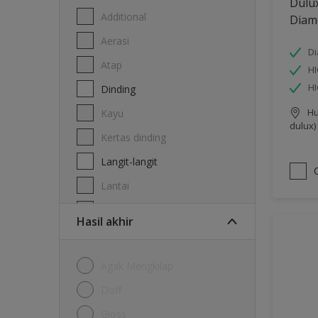
Dulu
Additional
Diam
Aerasi
Di
Atap
HI
H
Dinding
Hu
Kayu
dulux)
Kertas dinding
Langit-langit
Lantai
Logam
Hasil akhir
Agak Mengkilap
Doff
Gloss