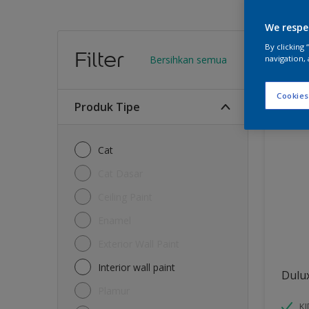
We respe
Warn
By clicking
Filter
Bersihkan semua
navigation, 
6
Produk 
Cookies
Produk Tipe
Cat
Cat Dasar
Ceiling Paint
Enamel
Exterior Wall Paint
Interior wall paint
Dulu
Plamur
K