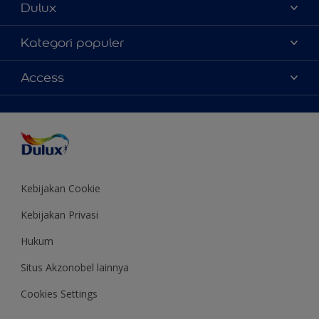
Dulux
Tentang Kami
Kategori populer
Contact us
Warna
Access
Temukan toko
Produk
Sitemap
Aksesibilitas
Inspirasi
Akurasi Warna
Saran Mendekorasi
Colour of the Year
Kebijakan Cookie
Kebijakan Privasi
Hukum
Situs Akzonobel lainnya
Cookies Settings