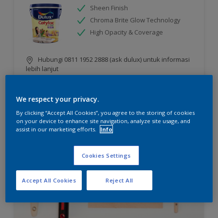
Sheen Finish
Chroma Brite Glow Technology
High Opacity & Coverage
Hubungi 0811 1952 2888 (ask dulux) untuk informasi
lebih lanjut
We respect your privacy.
Compare
By clicking “Accept All Cookies”, you agree to the storing of cookies
on your device to enhance site navigation, analyze site usage, and
assist in our marketing efforts.
Info
Cookies Settings
Accept All Cookies
Reject All