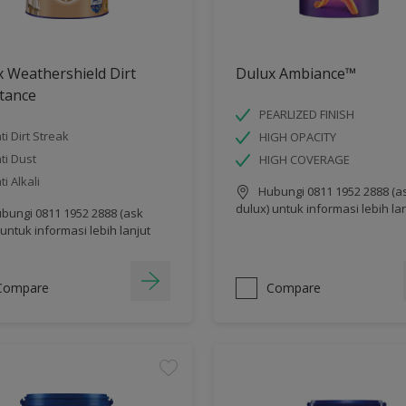
 Weathershield Dirt
Dulux Ambiance™
tance
PEARLIZED FINISH
ti Dirt Streak
HIGH OPACITY
ti Dust
HIGH COVERAGE
ti Alkali
Hubungi 0811 1952 2888 (a
dulux) untuk informasi lebih la
bungi 0811 1952 2888 (ask
 untuk informasi lebih lanjut
Compare
Compare