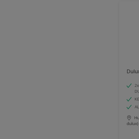
Dulu
2x
D
K
AL
Hu
dulux)