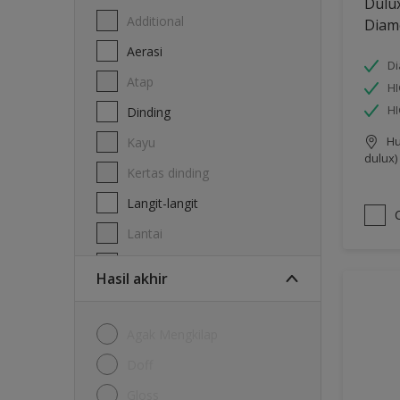
Dulu
Additional
Diam
Aerasi
Di
Atap
HI
H
Dinding
Hu
Kayu
dulux)
Kertas dinding
Langit-langit
Lantai
Logam
Hasil akhir
Agak Mengkilap
Doff
Gloss