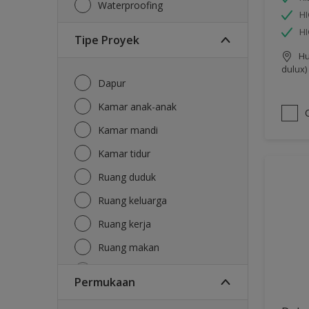
Waterproofing
HI
H
Tipe Proyek
Hu
dulux)
Dapur
Kamar anak-anak
Kamar mandi
Kamar tidur
Ruang duduk
Ruang keluarga
Ruang kerja
Ruang makan
Ruang tamu
Permukaan