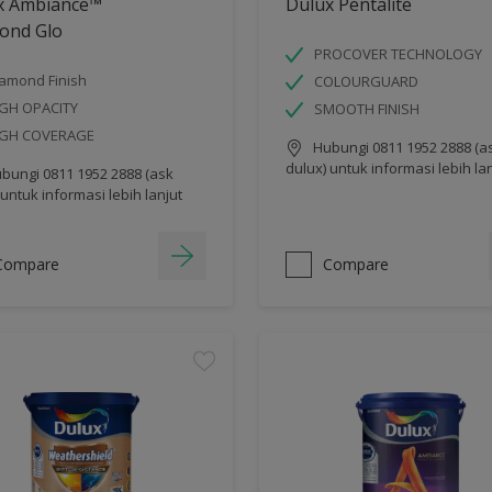
x Ambiance™
Dulux Pentalite
ond Glo
PROCOVER TECHNOLOGY
amond Finish
COLOURGUARD
GH OPACITY
SMOOTH FINISH
IGH COVERAGE
Hubungi 0811 1952 2888 (a
dulux) untuk informasi lebih la
bungi 0811 1952 2888 (ask
 untuk informasi lebih lanjut
Compare
Compare