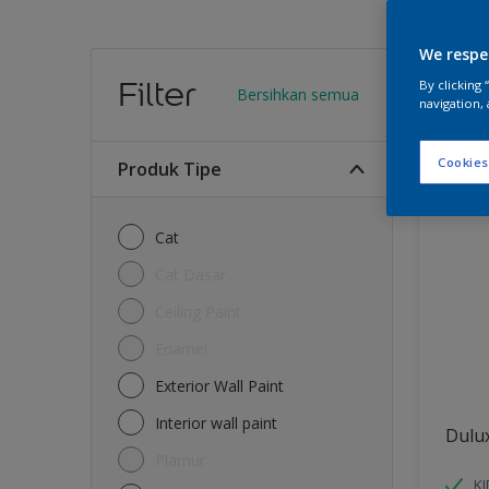
We respe
Warn
Filter
By clicking
Bersihkan semua
navigation, 
12
Produk
Cookies
Produk Tipe
Cat
Cat Dasar
Ceiling Paint
Enamel
Exterior Wall Paint
Interior wall paint
Dulu
Plamur
K