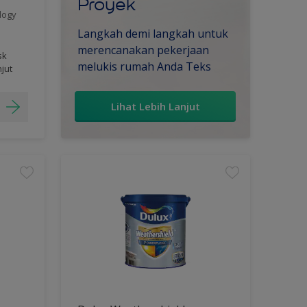
Proyek
logy
Langkah demi langkah untuk
merencanakan pekerjaan
sk
melukis rumah Anda Teks
njut
Lihat Lebih Lanjut