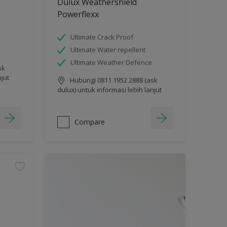
Dulux Weathershield
Powerflexx
Ultimate Crack Proof
Ultimate Water repellent
Ultimate Weather Defence
sk
njut
Hubungi 0811 1952 2888 (ask
dulux) untuk informasi lebih lanjut
Compare