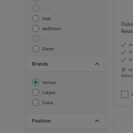
Kilap
Matt
Dulux
MidSheen
Resis
NA
An
Sheen
An
An
brands
Hu
dulux)
Semua
Catylac
Dulux
Position