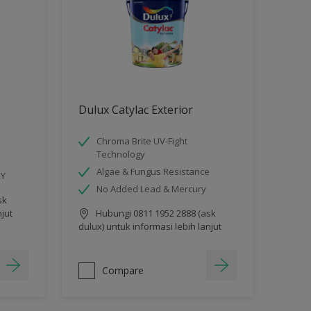
Dulux Catylac Exterior
Chroma Brite UV-Fight
Technology
Algae & Fungus Resistance
RY
No Added Lead & Mercury
sk
njut
Hubungi 0811 1952 2888 (ask
dulux) untuk informasi lebih lanjut
Compare