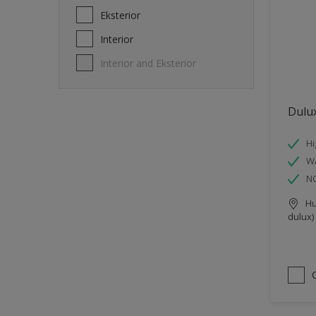
Eksterior
Interior
Interior and Eksterior
Dulux
Hi
W
N
Hu
dulux)