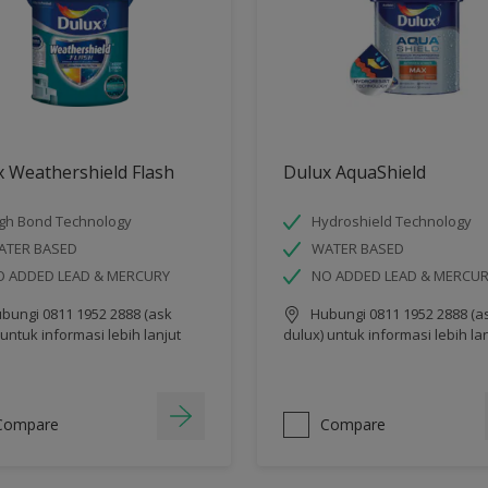
 Weathershield Flash
Dulux AquaShield
gh Bond Technology
Hydroshield Technology
ATER BASED
WATER BASED
O ADDED LEAD & MERCURY
NO ADDED LEAD & MERCU
bungi 0811 1952 2888 (ask
Hubungi 0811 1952 2888 (a
 untuk informasi lebih lanjut
dulux) untuk informasi lebih la
Compare
Compare