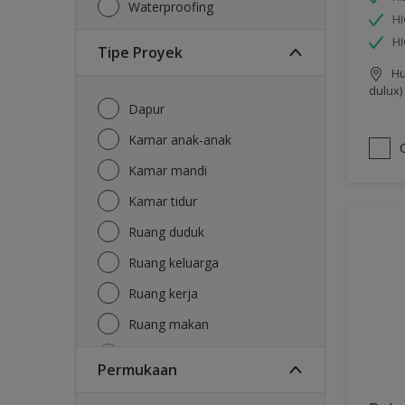
Waterproofing
HI
H
Tipe Proyek
Hu
dulux)
Dapur
Kamar anak-anak
Kamar mandi
Kamar tidur
Ruang duduk
Ruang keluarga
Ruang kerja
Ruang makan
Ruang tamu
Permukaan