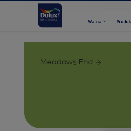
Warna
Produ
Meadows End