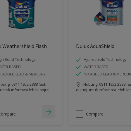
 Weathershield Flash
Dulux AquaShield
gh Bond Technology
Hydroshield Technology
ATER BASED
WATER BASED
O ADDED LEAD & MERCURY
NO ADDED LEAD & MERCU
bungi 0811 1952 2888 (ask
Hubungi 0811 1952 2888 (a
 untuk informasi lebih lanjut
dulux) untuk informasi lebih la
Compare
Compare