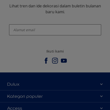
Lihat tren dan ide dekorasi dalam buletin bulanan
baru kami.
enter-your-email
Ikuti kami
Dulux
Tentang Kami
Kategori populer
Contact us
Warna
Access
Temukan toko