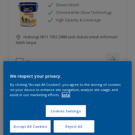
Sheen Finish
Chroma Brite Glow Technology
High Opacity & Coverage
Hubungi 0811 1952 2888 (ask dulux) untuk informasi
lebih lanjut
Compare
We respect your privacy.
By clicking “Accept All Cookies”, you agree to the storing of cookies
on your device to enhance site navigation, analyze site usage, and
assist in our marketing efforts.
Info
Cookies Settings
Accept All Cookies
Reject All