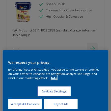
Sheen Finish
Chroma Brite Glow Technology
High Opacity & Coverage
Hubungi 0811 1952 2888 (ask dulux) untuk informasi
lebih lanjut
Compare
We respect your privacy.
By clicking “Accept All Cookies”, you agree to the storing of cookies
on your device to enhance site navigation, analyze site usage, and
assist in our marketing efforts.
Info
Cookies Settings
Accept All Cookies
Reject All