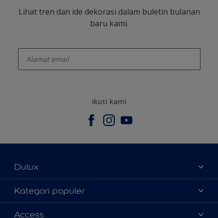
Lihat tren dan ide dekorasi dalam buletin bulanan
baru kami.
enter-your-email
Ikuti kami
Dulux
Tentang Kami
Kategori populer
Contact us
Warna
Access
Temukan toko