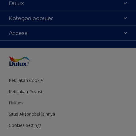
Dulux
Tentang Kami
Kategori populer
Contact us
Warna
Access
Temukan toko
Produk
Sitemap
Aksesibilitas
Inspirasi
Akurasi Warna
Saran Mendekorasi
Colour of the Year
Kebijakan Cookie
Kebijakan Privasi
Hukum
Situs Akzonobel lainnya
Cookies Settings