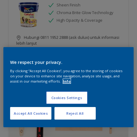
Sheen Finish
Chroma Brite Glow Technology
High Opacity & Coverage
Hubungi 0811 1952 2888 (ask dulux) untuk informasi
lebih lanjut
We respect your privacy.
Compare
By clicking “Accept All Cookies”, you agree to the storing of cookies
on your device to enhance site navigation, analyze site usage, and
assist in our marketing efforts.
Info
Cookies Settings
Accept All Cookies
Reject All