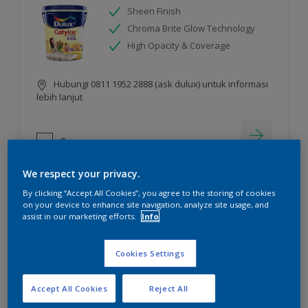
Sheen Finish
Chroma Brite Glow Technology
High Opacity & Coverage
Hubungi 0811 1952 2888 (ask dulux) untuk informasi
lebih lanjut
Compare
We respect your privacy.
By clicking “Accept All Cookies”, you agree to the storing of cookies
on your device to enhance site navigation, analyze site usage, and
assist in our marketing efforts.
Info
Cookies Settings
Accept All Cookies
Reject All