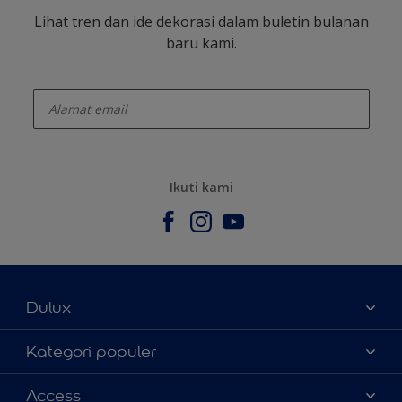
Lihat tren dan ide dekorasi dalam buletin bulanan
baru kami.
enter-your-email
Ikuti kami
Dulux
Tentang Kami
Kategori populer
Contact us
Warna
Access
Temukan toko