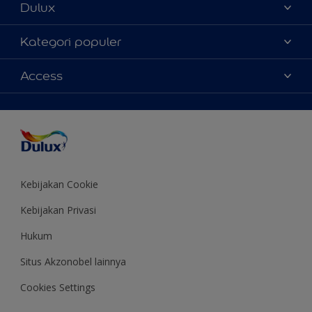
Dulux
Tentang Kami
Kategori populer
Contact us
Warna
Access
Temukan toko
Produk
Sitemap
Aksesibilitas
Inspirasi
Akurasi Warna
Saran Mendekorasi
Colour of the Year
Kebijakan Cookie
Kebijakan Privasi
Hukum
Situs Akzonobel lainnya
Cookies Settings