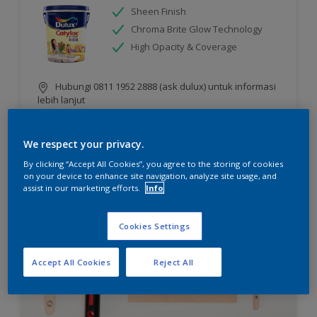
Sheen Finish
Chroma Brite Glow Technology
High Opacity & Coverage
Hubungi 0811 1952 2888 (ask dulux) untuk informasi
lebih lanjut
We respect your privacy.
Compare
By clicking “Accept All Cookies”, you agree to the storing of cookies
on your device to enhance site navigation, analyze site usage, and
assist in our marketing efforts.
Info
Cookies Settings
Accept All Cookies
Reject All