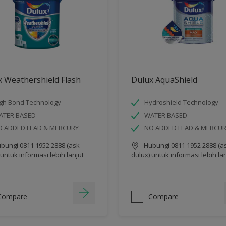
 Weathershield Flash
Dulux AquaShield
gh Bond Technology
Hydroshield Technology
ATER BASED
WATER BASED
O ADDED LEAD & MERCURY
NO ADDED LEAD & MERCU
bungi 0811 1952 2888 (ask
Hubungi 0811 1952 2888 (a
 untuk informasi lebih lanjut
dulux) untuk informasi lebih la
Compare
Compare