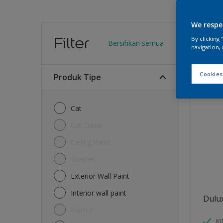
We respe
Warn
Filter
By clicking
Bersihkan semua
navigation, 
13
Produk
Cookies
Produk Tipe
Cat
Cat Dasar
Ceiling Paint
Enamel
Exterior Wall Paint
Interior wall paint
Dulu
Plamur
K