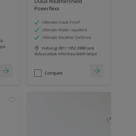
Dulux Weathershield
Powerflexx
Ultimate Crack Proof
Ultimate Water repellent
Ultimate Weather Defence
sk
njut
Hubungi 0811 1952 2888 (ask
dulux) untuk informasi lebih lanjut
Compare