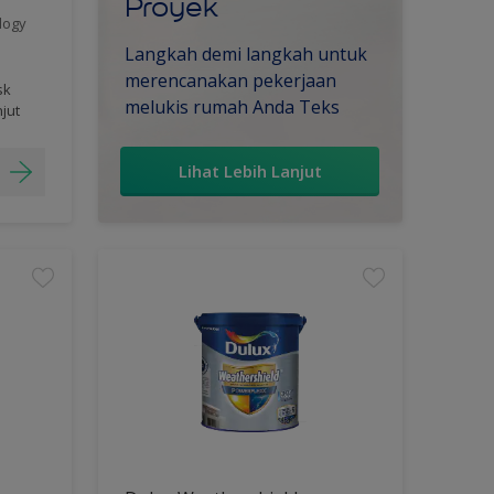
Proyek
logy
Langkah demi langkah untuk
merencanakan pekerjaan
sk
melukis rumah Anda Teks
njut
Lihat Lebih Lanjut