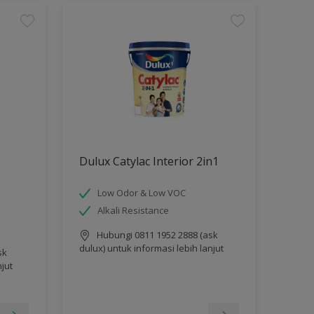
Dulux Catylac Interior 2in1
Low Odor & Low VOC
Alkali Resistance
Hubungi 0811 1952 2888 (ask
dulux) untuk informasi lebih lanjut
sk
njut