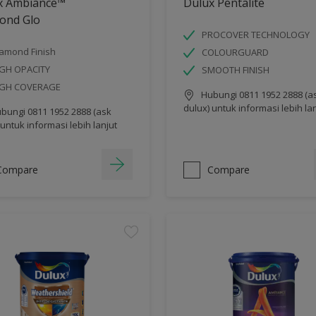
x Ambiance™
Dulux Pentalite
ond Glo
PROCOVER TECHNOLOGY
amond Finish
COLOURGUARD
GH OPACITY
SMOOTH FINISH
IGH COVERAGE
Hubungi 0811 1952 2888 (a
dulux) untuk informasi lebih la
bungi 0811 1952 2888 (ask
 untuk informasi lebih lanjut
Compare
Compare