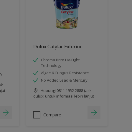
Dulux Catylac Exterior
Chroma Brite UV-Fight
Technology
Algae & Fungus Resistance
RY
No Added Lead & Mercury
sk
njut
Hubungi 0811 1952 2888 (ask
dulux) untuk informasi lebih lanjut
Compare