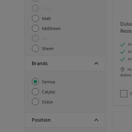
Kilap
Matt
Dulux
MidSheen
Resis
NA
An
Sheen
An
An
brands
Hu
dulux)
Semua
Catylac
Dulux
Position