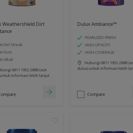
 Weathershield Dirt
Dulux Ambiance™
tance
PEARLIZED FINISH
ti Dirt Streak
HIGH OPACITY
ti Dust
HIGH COVERAGE
ti Alkali
Hubungi 0811 1952 2888 (a
dulux) untuk informasi lebih la
bungi 0811 1952 2888 (ask
 untuk informasi lebih lanjut
Compare
Compare