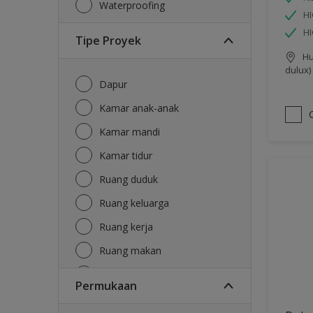
Waterproofing
HI
H
Tipe Proyek
Hu
dulux)
Dapur
Kamar anak-anak
Kamar mandi
Kamar tidur
Ruang duduk
Ruang keluarga
Ruang kerja
Ruang makan
Ruang tamu
Permukaan