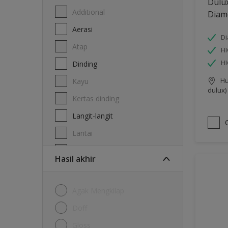
Dulu
Additional
Diam
Aerasi
Di
Atap
HI
H
Dinding
Hu
Kayu
dulux)
Kertas dinding
Langit-langit
Lantai
Logam
Hasil akhir
Agak Mengkilap
Doff
Gloss