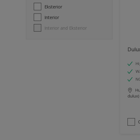
Eksterior
Interior
Interior and Eksterior
Dulux
Hi
W
N
Hu
dulux)