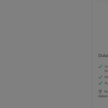
Dulu
2x
D
K
AL
Hu
dulux)