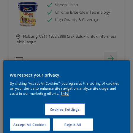
Sheen Finish
Chroma Brite Glow Technology
High Opacity & Coverage
Hubungi 0811 1952 2888 (ask dulux) untuk informasi
lebih lanjut
Compare
We respect your privacy.
By clicking “Accept All Cookies”, you agree to the storing of cookies
on your device to enhance site navigation, analyze site usage, and
assist in our marketing efforts.
Info
Cookies Settings
Accept All Cookies
Reject All