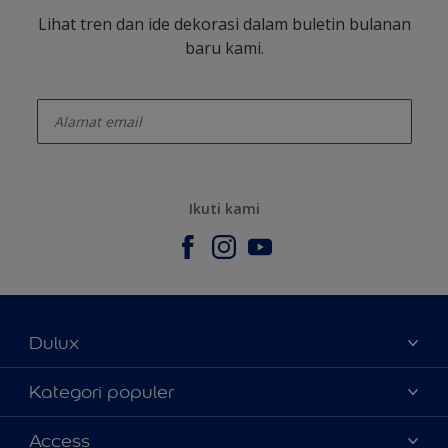
Lihat tren dan ide dekorasi dalam buletin bulanan
baru kami.
enter-your-email
Ikuti kami
Dulux
Tentang Kami
Kategori populer
Contact us
Warna
Access
Temukan toko