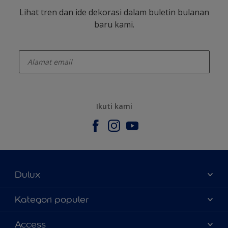
Lihat tren dan ide dekorasi dalam buletin bulanan
baru kami.
enter-your-email
Ikuti kami
Dulux
Tentang Kami
Kategori populer
Contact us
Warna
Access
Temukan toko