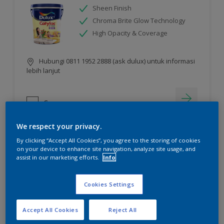
Sheen Finish
Chroma Brite Glow Technology
High Opacity & Coverage
Hubungi 0811 1952 2888 (ask dulux) untuk informasi
lebih lanjut
Compare
We respect your privacy.
By clicking “Accept All Cookies”, you agree to the storing of cookies
on your device to enhance site navigation, analyze site usage, and
assist in our marketing efforts.
Info
Cookies Settings
Accept All Cookies
Reject All