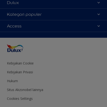
Dulux
Tentang Kami
Kategori populer
Contact us
Warna
Access
Temukan toko
Produk
Sitemap
Aksesibilitas
Inspirasi
Akurasi Warna
Saran Mendekorasi
Colour of the Year
Kebijakan Cookie
Kebijakan Privasi
Hukum
Situs Akzonobel lainnya
Cookies Settings