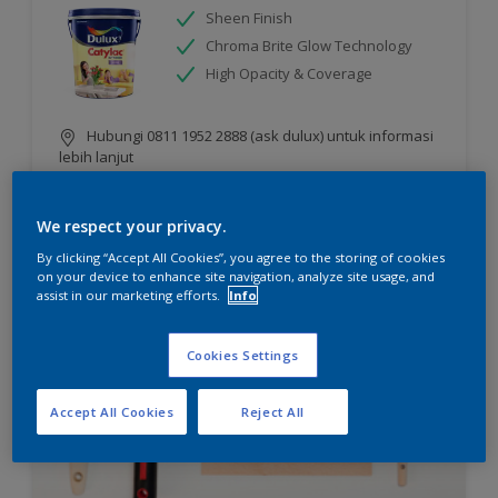
Sheen Finish
Chroma Brite Glow Technology
High Opacity & Coverage
Hubungi 0811 1952 2888 (ask dulux) untuk informasi
lebih lanjut
We respect your privacy.
Compare
By clicking “Accept All Cookies”, you agree to the storing of cookies
on your device to enhance site navigation, analyze site usage, and
assist in our marketing efforts.
Info
Cookies Settings
Accept All Cookies
Reject All