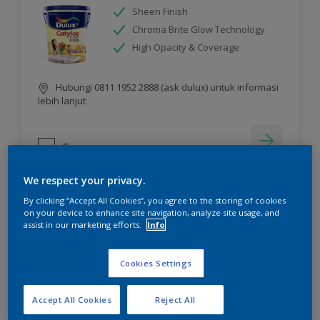
Sheen Finish
Chroma Brite Glow Technology
High Opacity & Coverage
Hubungi 0811 1952 2888 (ask dulux) untuk informasi
lebih lanjut
Compare
We respect your privacy.
By clicking “Accept All Cookies”, you agree to the storing of cookies
on your device to enhance site navigation, analyze site usage, and
assist in our marketing efforts.
Info
Cookies Settings
Accept All Cookies
Reject All