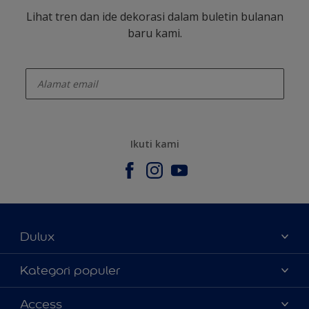
Lihat tren dan ide dekorasi dalam buletin bulanan
baru kami.
enter-your-email
Ikuti kami
Dulux
Tentang Kami
Kategori populer
Contact us
Warna
Access
Temukan toko