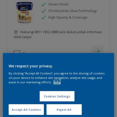
Sheen Finish
Chroma Brite Glow Technology
High Opacity & Coverage
Hubungi 0811 1952 2888 (ask dulux) untuk informasi
lebih lanjut
Compare
We respect your privacy.
By clicking “Accept All Cookies”, you agree to the storing of cookies
on your device to enhance site navigation, analyze site usage, and
assist in our marketing efforts.
Info
Cookies Settings
Accept All Cookies
Reject All