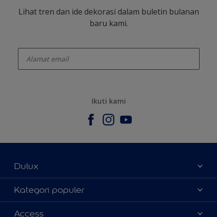
Lihat tren dan ide dekorasi dalam buletin bulanan
baru kami.
enter-your-email
Ikuti kami
Dulux
Tentang Kami
Kategori populer
Contact us
Warna
Access
Temukan toko