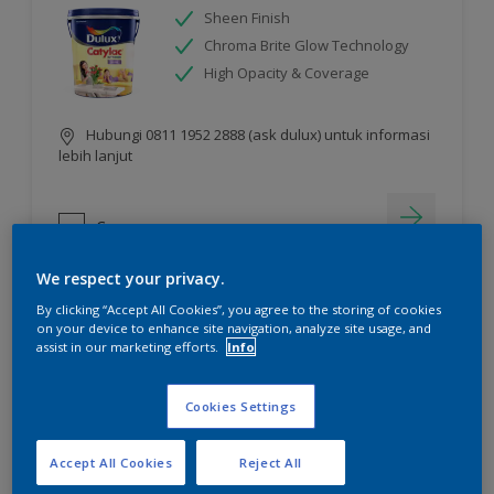
Sheen Finish
Chroma Brite Glow Technology
High Opacity & Coverage
Hubungi 0811 1952 2888 (ask dulux) untuk informasi
lebih lanjut
Compare
We respect your privacy.
By clicking “Accept All Cookies”, you agree to the storing of cookies
on your device to enhance site navigation, analyze site usage, and
assist in our marketing efforts.
Info
Cookies Settings
Accept All Cookies
Reject All