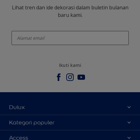
Lihat tren dan ide dekorasi dalam buletin bulanan
baru kami.
enter-your-email
Ikuti kami
Dulux
Tentang Kami
Kategori populer
Contact us
Warna
Access
Temukan toko