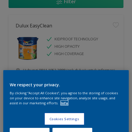
Filter
Dulux EasyClean
KIDPROOF TECHNOLOGY
HIGH OPACITY
HIGH COVERAGE
Hubungi 0811 1952 2888 (ask dulux) untuk informasi
lebih lanjut
We respect your privacy.
By clicking “Accept All Cookies”, you agree to the storing of cookies
Compare
on your device to enhance site navigation, analyze site usage, and
assist in our marketing efforts.
Info
Cookies Settings
Dulux Catylac Interior Glow