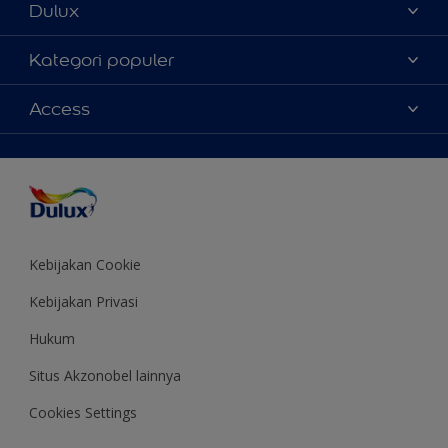
Dulux
Tentang Kami
Kategori populer
Contact us
Warna
Access
Temukan toko
Produk
Sitemap
Aksesibilitas
Inspirasi
Akurasi Warna
Saran Mendekorasi
Colour of the Year
Kebijakan Cookie
Kebijakan Privasi
Hukum
Situs Akzonobel lainnya
Cookies Settings