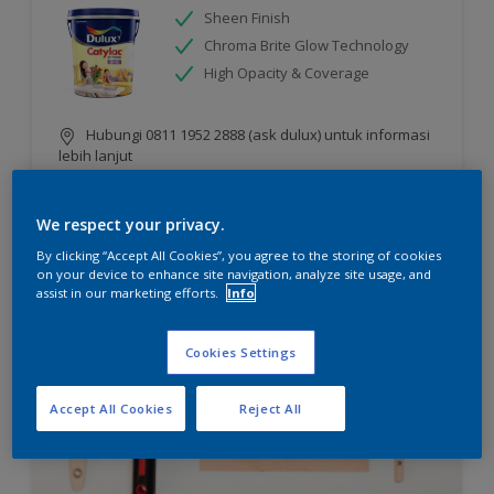
Sheen Finish
Chroma Brite Glow Technology
High Opacity & Coverage
Hubungi 0811 1952 2888 (ask dulux) untuk informasi
lebih lanjut
We respect your privacy.
Compare
By clicking “Accept All Cookies”, you agree to the storing of cookies
on your device to enhance site navigation, analyze site usage, and
assist in our marketing efforts.
Info
Cookies Settings
Accept All Cookies
Reject All