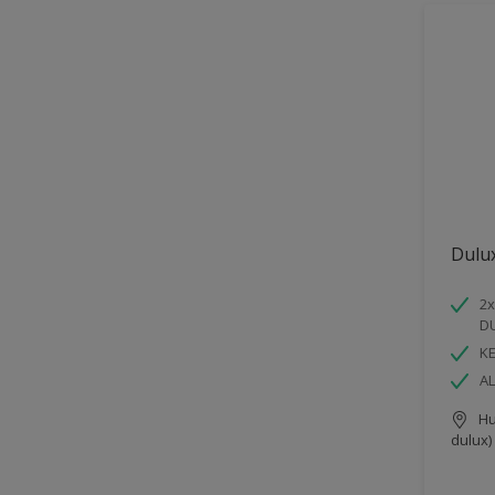
Dulu
2x
D
K
AL
Hu
dulux)