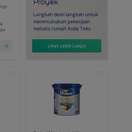
Proyek
logy
Langkah demi langkah untuk
merencanakan pekerjaan
sk
melukis rumah Anda Teks
njut
Lihat Lebih Lanjut