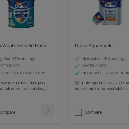
 Weathershield Flash
Dulux AquaShield
gh Bond Technology
Hydroshield Technology
ATER BASED
WATER BASED
O ADDED LEAD & MERCURY
NO ADDED LEAD & MERCU
bungi 0811 1952 2888 (ask
Hubungi 0811 1952 2888 (a
 untuk informasi lebih lanjut
dulux) untuk informasi lebih la
Compare
Compare