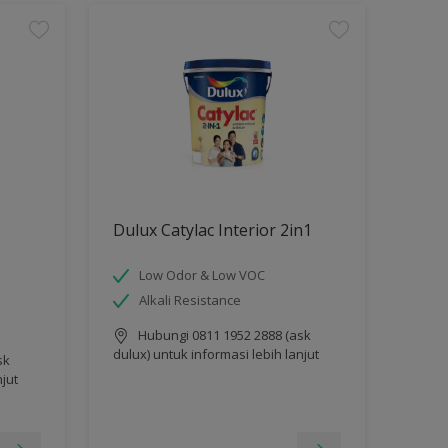
Dulux Catylac Interior 2in1
Low Odor & Low VOC
Alkali Resistance
Hubungi 0811 1952 2888 (ask
dulux) untuk informasi lebih lanjut
sk
njut