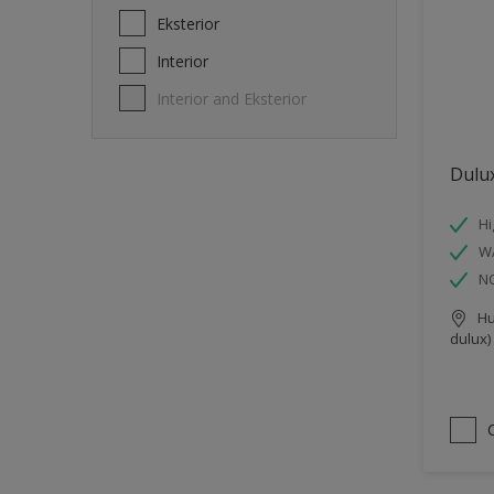
Eksterior
Interior
Interior and Eksterior
Dulux
Hi
W
N
Hu
dulux)