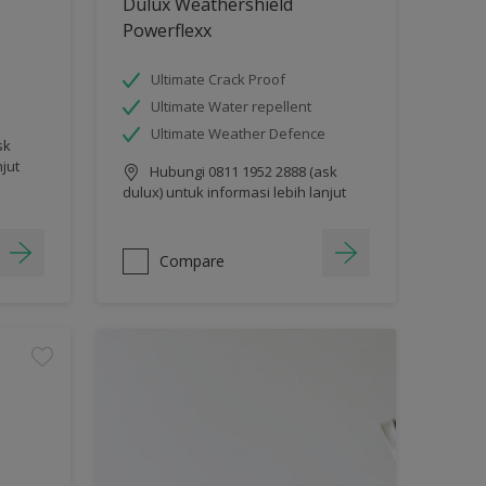
Dulux Weathershield
Powerflexx
Ultimate Crack Proof
Ultimate Water repellent
Ultimate Weather Defence
sk
njut
Hubungi 0811 1952 2888 (ask
dulux) untuk informasi lebih lanjut
Compare