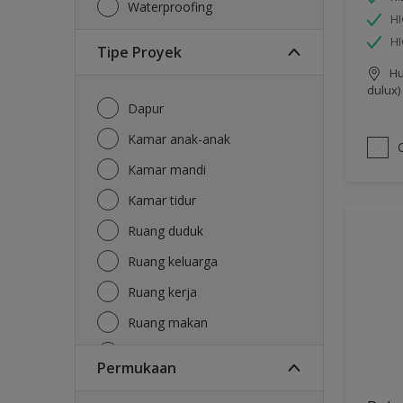
Waterproofing
HI
H
Tipe Proyek
Hu
dulux)
Dapur
Kamar anak-anak
Kamar mandi
Kamar tidur
Ruang duduk
Ruang keluarga
Ruang kerja
Ruang makan
Ruang tamu
Permukaan