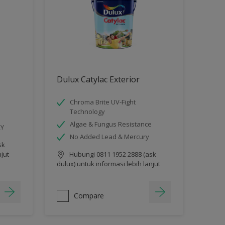
Dulux Catylac Exterior
Chroma Brite UV-Fight
Technology
Algae & Fungus Resistance
RY
No Added Lead & Mercury
sk
njut
Hubungi 0811 1952 2888 (ask
dulux) untuk informasi lebih lanjut
Compare