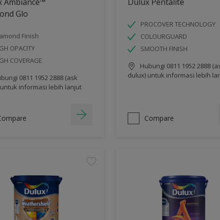
x Ambiance™
Dulux Pentalite
ond Glo
PROCOVER TECHNOLOGY
amond Finish
COLOURGUARD
GH OPACITY
SMOOTH FINISH
IGH COVERAGE
Hubungi 0811 1952 2888 (a
dulux) untuk informasi lebih la
bungi 0811 1952 2888 (ask
 untuk informasi lebih lanjut
Compare
Compare