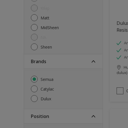
Kilap
Matt
Dulux
MidSheen
Resis
NA
An
Sheen
An
An
brands
Hu
dulux)
Semua
Catylac
Dulux
Position