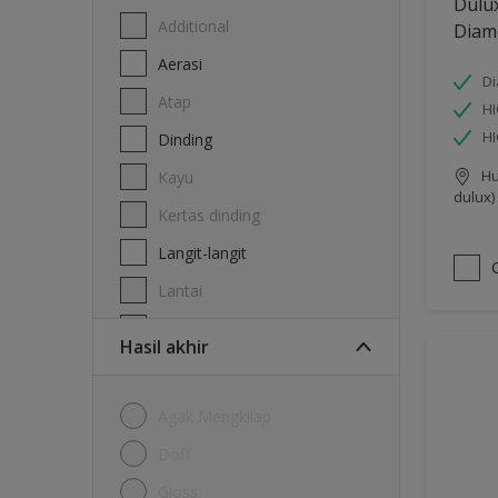
Dulu
Additional
Diam
Aerasi
Di
Atap
HI
H
Dinding
Hu
Kayu
dulux)
Kertas dinding
Langit-langit
Lantai
Logam
Hasil akhir
Agak Mengkilap
Doff
Gloss