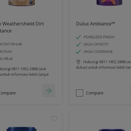
 Weathershield Dirt
Dulux Ambiance™
tance
PEARLIZED FINISH
ti Dirt Streak
HIGH OPACITY
ti Dust
HIGH COVERAGE
ti Alkali
Hubungi 0811 1952 2888 (a
dulux) untuk informasi lebih la
bungi 0811 1952 2888 (ask
 untuk informasi lebih lanjut
Compare
Compare