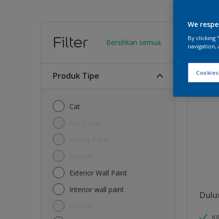
We respe
Warn
Filter
By clicking
Bersihkan semua
navigation, 
13
Produk
Cookies
Produk Tipe
Cat
Cat Dasar
Ceiling Paint
Enamel
Exterior Wall Paint
Interior wall paint
Dulu
Plamur
K