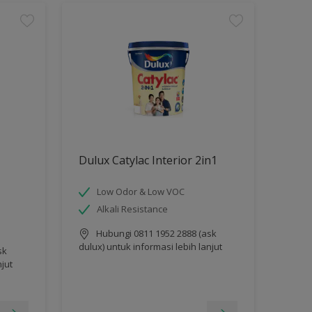
Dulux Catylac Interior 2in1
Low Odor & Low VOC
Alkali Resistance
Hubungi 0811 1952 2888 (ask
dulux) untuk informasi lebih lanjut
sk
njut