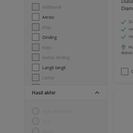
Dulu
Additional
Diam
Aerasi
Di
Atap
HI
H
Dinding
Hu
Kayu
dulux)
Kertas dinding
Langit-langit
Lantai
Logam
Hasil akhir
Agak Mengkilap
Doff
Gloss