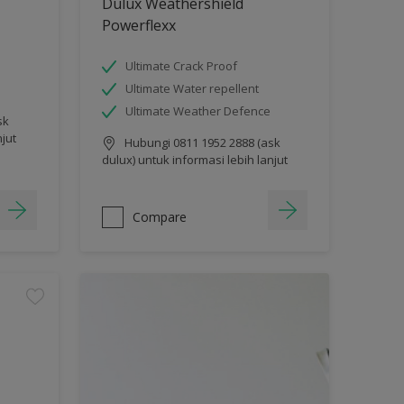
Dulux Weathershield
Powerflexx
Ultimate Crack Proof
Ultimate Water repellent
Ultimate Weather Defence
sk
njut
Hubungi 0811 1952 2888 (ask
dulux) untuk informasi lebih lanjut
Compare