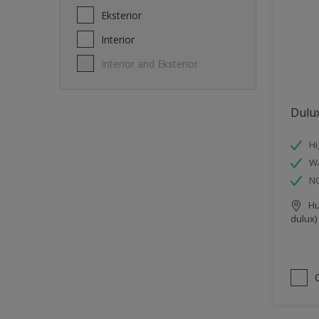
Eksterior
Interior
Interior and Eksterior
Dulux
Hi
W
N
Hu
dulux)