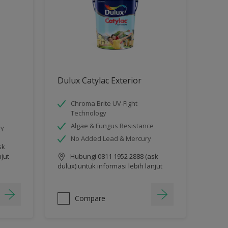
Dulux Catylac Exterior
Chroma Brite UV-Fight
Technology
Algae & Fungus Resistance
RY
No Added Lead & Mercury
sk
njut
Hubungi 0811 1952 2888 (ask
dulux) untuk informasi lebih lanjut
Compare