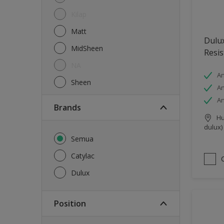
Kilap
Matt
Dulux
MidSheen
Resis
NA
An
Sheen
An
An
brands
Hu
dulux)
Semua
Catylac
Dulux
Position