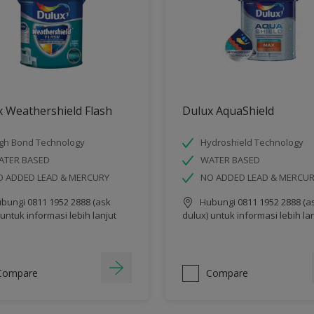
 Weathershield Flash
Dulux AquaShield
gh Bond Technology
Hydroshield Technology
ATER BASED
WATER BASED
O ADDED LEAD & MERCURY
NO ADDED LEAD & MERCU
bungi 0811 1952 2888 (ask
Hubungi 0811 1952 2888 (a
 untuk informasi lebih lanjut
dulux) untuk informasi lebih la
Compare
Compare