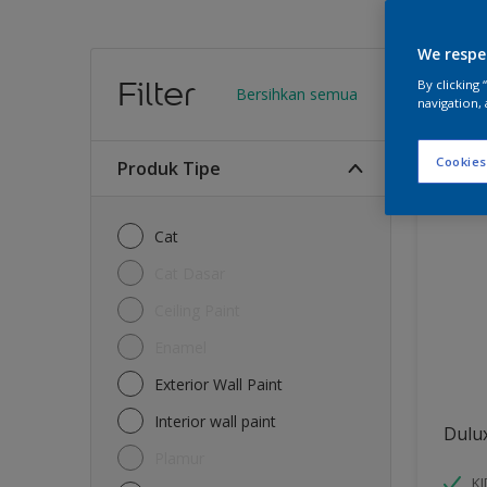
We respe
Warn
Filter
By clicking
Bersihkan semua
navigation, 
13
Produk
Cookies
Produk Tipe
Cat
Cat Dasar
Ceiling Paint
Enamel
Exterior Wall Paint
Interior wall paint
Dulu
Plamur
K