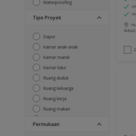
Waterproofing
HI
H
Tipe Proyek
Hu
dulux)
Dapur
Kamar anak-anak
Kamar mandi
Kamar tidur
Ruang duduk
Ruang keluarga
Ruang kerja
Ruang makan
Ruang tamu
Permukaan