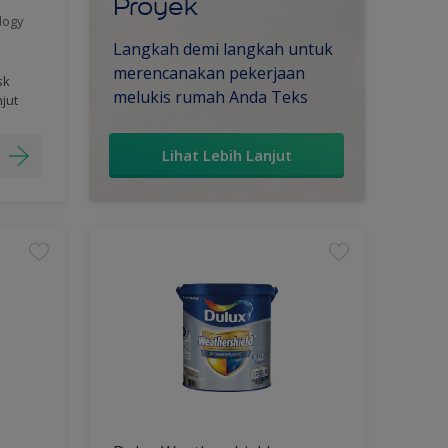
Proyek
logy
Langkah demi langkah untuk
merencanakan pekerjaan
sk
melukis rumah Anda Teks
njut
Lihat Lebih Lanjut