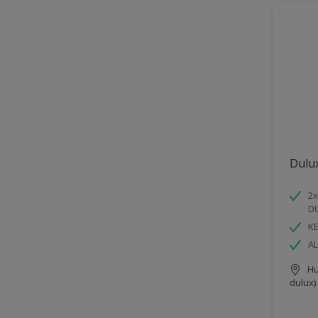
Dulu
2x
D
K
AL
Hu
dulux)