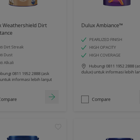
 Weathershield Dirt
Dulux Ambiance™
tance
PEARLIZED FINISH
ti Dirt Streak
HIGH OPACITY
ti Dust
HIGH COVERAGE
ti Alkali
Hubungi 0811 1952 2888 (a
dulux) untuk informasi lebih la
bungi 0811 1952 2888 (ask
 untuk informasi lebih lanjut
Compare
Compare