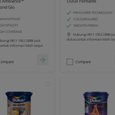
x Ambiance™
Dulux Pentalite
ond Glo
PROCOVER TECHNOLOGY
amond Finish
COLOURGUARD
GH OPACITY
SMOOTH FINISH
IGH COVERAGE
Hubungi 0811 1952 2888 (a
dulux) untuk informasi lebih la
bungi 0811 1952 2888 (ask
 untuk informasi lebih lanjut
Compare
Compare