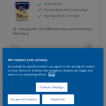
Sheen Finish
Chroma Brite Glow Technology
High Opacity & Coverage
Hubungi 0811 1952 2888 (ask dulux) untuk informasi
lebih lanjut
Compare
We respect your privacy.
By clicking “Accept All Cookies”, you agree to the storing of cookies
on your device to enhance site navigation, analyze site usage, and
assist in our marketing efforts.
Info
Cookies Settings
Accept All Cookies
Reject All