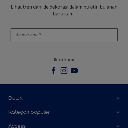
Lihat tren dan ide dekorasi dalam buletin bulanan
baru kami.
enter-your-email
Ikuti kami
Dulux
Tentang Kami
Kategori populer
Contact us
Warna
Access
Temukan toko