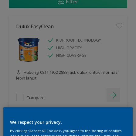
Filter
Dulux EasyClean
KIDPROOF TECHNOLOGY
HIGH OPACITY
HIGH COVERAGE
Hubungi 0811 1952 2888 (ask dulux) untuk informasi
lebih lanjut
Compare
We respect your privacy.
Dulux Catylac Interior Glow
By clicking “Accept All Cookies”, you agree to the storing of cookies
on your device to enhance site navigation, analyze site usage, and