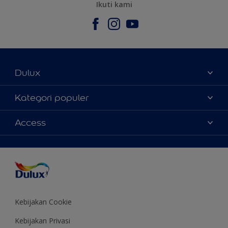
Ikuti kami
Dulux
Tentang Kami
Kategori populer
Contact us
Warna
Access
Temukan toko
Produk
Sitemap
Aksesibilitas
Inspirasi
Akurasi Warna
Saran Mendekorasi
Colour of the Year
Kebijakan Cookie
Kebijakan Privasi