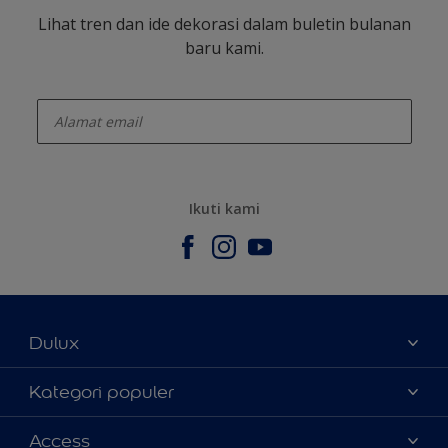
Lihat tren dan ide dekorasi dalam buletin bulanan
baru kami.
enter-your-email
Ikuti kami
Dulux
Tentang Kami
Kategori populer
Contact us
Warna
Access
Temukan toko