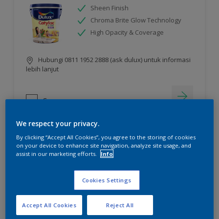
Sheen Finish
Chroma Brite Glow Technology
High Opacity & Coverage
Hubungi 0811 1952 2888 (ask dulux) untuk informasi
lebih lanjut
Compare
We respect your privacy.
By clicking “Accept All Cookies”, you agree to the storing of cookies
on your device to enhance site navigation, analyze site usage, and
assist in our marketing efforts.
Info
Cookies Settings
Accept All Cookies
Reject All