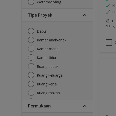
Waterproofing
HI
H
Tipe Proyek
Hu
dulux)
Dapur
Kamar anak-anak
Kamar mandi
Kamar tidur
Ruang duduk
Ruang keluarga
Ruang kerja
Ruang makan
Ruang tamu
Permukaan