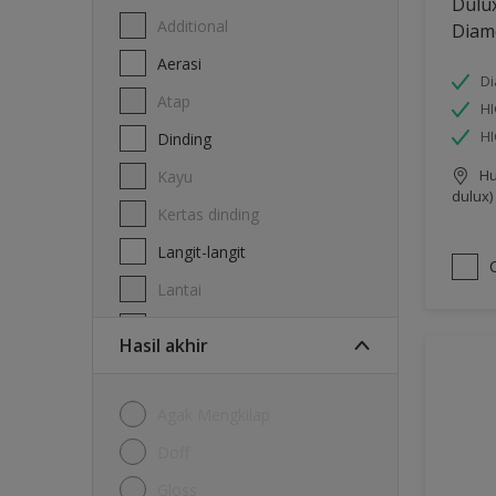
Dulu
Additional
Diam
Aerasi
Di
Atap
HI
H
Dinding
Hu
Kayu
dulux)
Kertas dinding
Langit-langit
Lantai
Logam
Hasil akhir
Agak Mengkilap
Doff
Gloss