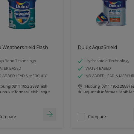
 Weathershield Flash
Dulux AquaShield
gh Bond Technology
Hydroshield Technology
ATER BASED
WATER BASED
O ADDED LEAD & MERCURY
NO ADDED LEAD & MERCU
bungi 0811 1952 2888 (ask
Hubungi 0811 1952 2888 (a
 untuk informasi lebih lanjut
dulux) untuk informasi lebih la
Compare
Compare