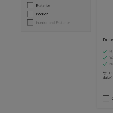
Eksterior
Interior
Interior and Eksterior
Dulux
Hi
W
N
Hu
dulux)