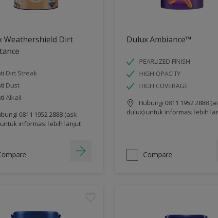
 Weathershield Dirt
Dulux Ambiance™
tance
PEARLIZED FINISH
ti Dirt Streak
HIGH OPACITY
ti Dust
HIGH COVERAGE
ti Alkali
Hubungi 0811 1952 2888 (a
dulux) untuk informasi lebih la
bungi 0811 1952 2888 (ask
 untuk informasi lebih lanjut
Compare
Compare