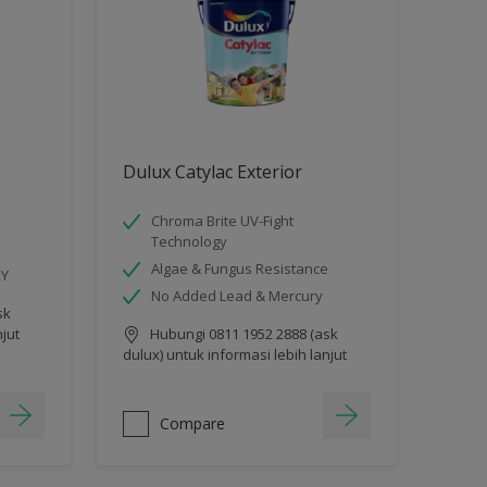
Dulux Catylac Exterior
Chroma Brite UV-Fight
Technology
Algae & Fungus Resistance
RY
No Added Lead & Mercury
sk
njut
Hubungi 0811 1952 2888 (ask
dulux) untuk informasi lebih lanjut
Compare