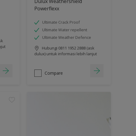
Dulux Weathershield
Powerflexx
Ultimate Crack Proof
Ultimate Water repellent
Ultimate Weather Defence
sk
njut
Hubungi 0811 1952 2888 (ask
dulux) untuk informasi lebih lanjut
Compare