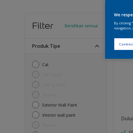
We respe
Warn
Filter
By clicking
Bersihkan semua
navigation, 
12
Produk
Cookies
Produk Tipe
Cat
Cat Dasar
Ceiling Paint
Enamel
Exterior Wall Paint
Interior wall paint
Dulu
Plamur
K