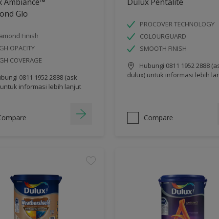
x Ambiance™
Dulux Pentalite
ond Glo
PROCOVER TECHNOLOGY
amond Finish
COLOURGUARD
GH OPACITY
SMOOTH FINISH
IGH COVERAGE
Hubungi 0811 1952 2888 (a
dulux) untuk informasi lebih la
bungi 0811 1952 2888 (ask
 untuk informasi lebih lanjut
Compare
Compare