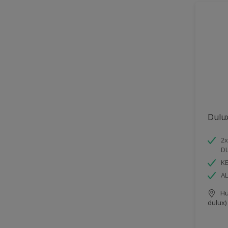
Dulu
2x
D
K
AL
Hu
dulux)