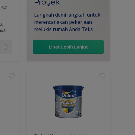
Proyek
logy
Langkah demi langkah untuk
merencanakan pekerjaan
sk
melukis rumah Anda Teks
njut
Lihat Lebih Lanjut