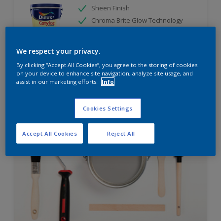
Sheen Finish
Chroma Brite Glow Technology
High Opacity & Coverage
We respect your privacy.
Hubungi 0811 1952 2888 (ask dulux) untuk informasi
By clicking “Accept All Cookies”, you agree to the storing of cookies
lebih lanjut
on your device to enhance site navigation, analyze site usage, and
assist in our marketing efforts.
Info
Compare
Cookies Settings
Accept All Cookies
Reject All