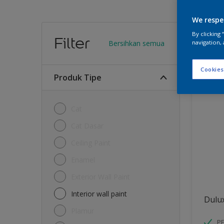
We respe
Warn
By clicking
Filter
Bersihkan semua
navigation, 
1
Produk 
Cookies
Produk Tipe
Cat
Cat Dasar
Ceiling Paint
Enamel
Exterior Wall Paint
Interior wall paint
Dulu
Plamur
PE