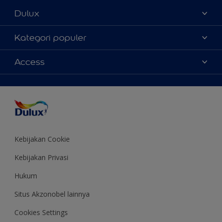
Dulux
Tentang Kami
Kategori populer
Contact us
Warna
Access
Temukan toko
Produk
Sitemap
Aksesibilitas
Inspirasi
Akurasi Warna
Saran Mendekorasi
Colour of the Year
Kebijakan Cookie
Kebijakan Privasi
Hukum
Situs Akzonobel lainnya
Cookies Settings