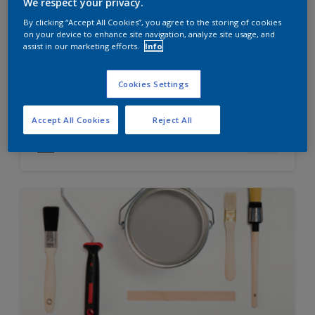
We respect your privacy.
Diamond Finish
By clicking “Accept All Cookies”, you agree to the storing of cookies
HIGH OPACITY
on your device to enhance site navigation, analyze site usage, and
HIGH COVERAGE
assist in our marketing efforts.
Info
Cookies Settings
Hubungi 0811 1952 2888 (ask dulux) untuk informasi
lebih lanjut
Accept All Cookies
Reject All
Compare