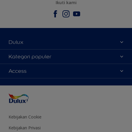
Ikuti kami
Dulux
Tentang Kami
Kategori populer
Contact us
Warna
Access
Temukan toko
Produk
Sitemap
Aksesibilitas
Inspirasi
Akurasi Warna
Saran Mendekorasi
Colour of the Year
Kebijakan Cookie
Kebijakan Privasi