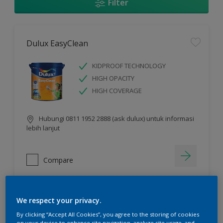
Filter
Dulux EasyClean
KIDPROOF TECHNOLOGY
HIGH OPACITY
HIGH COVERAGE
Hubungi 0811 1952 2888 (ask dulux) untuk informasi
lebih lanjut
Compare
We respect your privacy.
Dulux Ambiance™ Diamond Glo
By clicking “Accept All Cookies”, you agree to the storing of cookies
on your device to enhance site navigation, analyze site usage, and