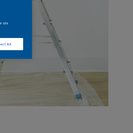
e site
ect All