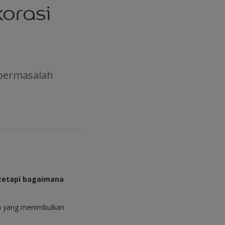
orasi
 bermasalah
 tetapi bagaimana
ah yang menimbulkan