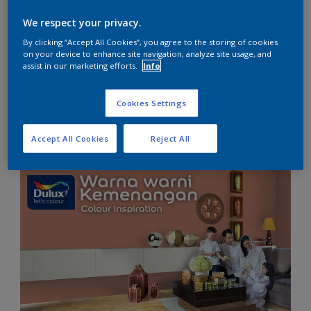
We respect your privacy.
Perindah rumah Anda dalam menyambut Hari Raya
By clicking “Accept All Cookies”, you agree to the storing of cookies
dengan dekorasi pintar dari Dulux - Catylac
on your device to enhance site navigation, analyze site usage, and
assist in our marketing efforts.
Info
Cookies Settings
Warna-Warni Kemenangan Dulux
Accept All Cookies
Reject All