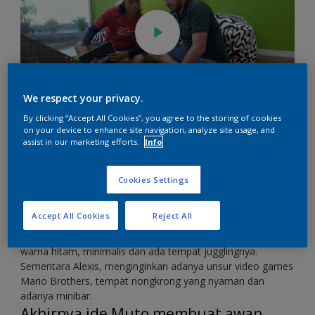
We respect your privacy.
By clicking “Accept All Cookies”, you agree to the storing of cookies
on your device to enhance site navigation, analyze site usage, and
Tantangan kali ini adalah masing-masing tim harus
assist in our marketing efforts.
Info
mendesign sebuah playroom untuk klien mereka. Dan klien
masing-masing tim adalah kapten timnya. Kapten tim
dipersilahkan untuk menuliskan 3 hal yang harus ada dalam
Cookies Settings
playroom yang mereka inginkan. Isi design mission tersebut
adalah bahwa masing-masing tim akan saling bertukar
Accept All Cookies
Reject All
konsep dengan tim lawan. Akhirnya, mereka pun saling
bertukar konsep. Muto menginginkan playroom dengan
warna hitam, minimalis dan ada tempat jugglingnya.
Sementara Alexis, menginginkan adanya unsur video games
Mario Brothers, tempat nongkrong yang nyaman dan
adanya minibar.
Akhirnya ide Muto membuat awan