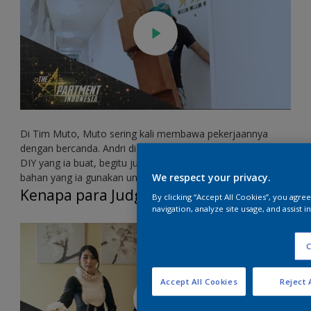
Di Tim Muto, Muto sering kali membawa pekerjaannya
dengan bercanda. Andri di Tim Kaemita merasa PD dengan
DIY yang ia buat, begitu juga dengan Tim Ladis, karena
bahan yang ia gunakan untuk DIY-nya berbeda dari tim lain.
We respect your privacy.
Kenapa para Judges sesak nafas?
By clicking “Accept All Cookies”, you agre
navigation, analyze site usage, and assist 
C
Accept All Cookies
Reject 