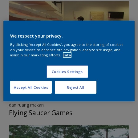
We respect your privacy.
By clicking “Accept All Cookies”, you agree to the storing of cookies
on your device to enhance site navigation, analyze site usage, and
assist in our marketing efforts.
Info
Cookies Settings
Design challenge kali ini meminta kontestan untuk
berkumpul di rooftop, dan ternyata sudah ada Chef Juna
Accept All Cookies
Reject All
yang menunggu mereka. Kehadiran Chef Juna sebagai klien,
adalah isyarat bahwa kali ini mereka akan mendesign dapur
dan ruang makan.
Flying Saucer Games