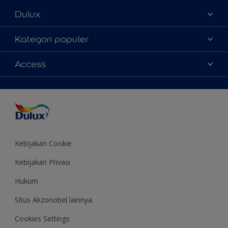
Dulux
Tentang Kami
Kategori populer
Contact us
Warna
Access
Temukan toko
Produk
Sitemap
Aksesibilitas
Inspirasi
Akurasi Warna
Saran Mendekorasi
Colour of the Year
Kebijakan Cookie
Kebijakan Privasi
Hukum
Situs Akzonobel lainnya
Cookies Settings