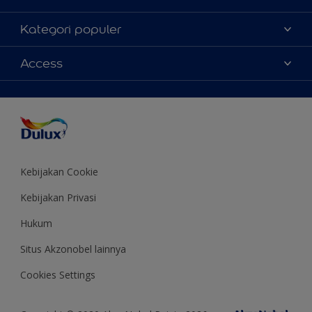
Tentang Kami
Kategori populer
Contact us
Warna
Access
Temukan toko
Produk
Sitemap
Aksesibilitas
Inspirasi
Akurasi Warna
Saran Mendekorasi
Colour of the Year
Kebijakan Cookie
Kebijakan Privasi
Hukum
Situs Akzonobel lainnya
Cookies Settings