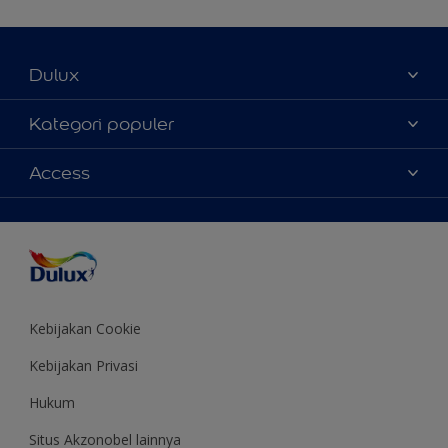
Dulux
Tentang Kami
Kategori populer
Contact us
Warna
Access
Temukan toko
Produk
Sitemap
Aksesibilitas
Inspirasi
Akurasi Warna
Saran Mendekorasi
Colour of the Year
Kebijakan Cookie
Kebijakan Privasi
Hukum
Situs Akzonobel lainnya