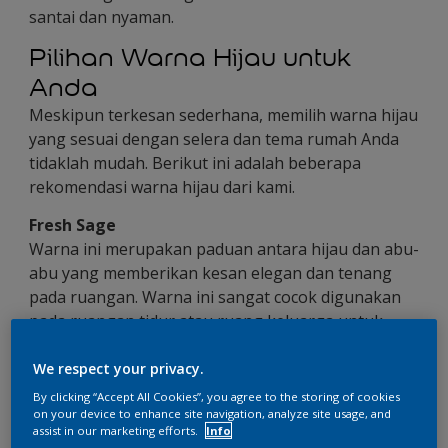
santai dan nyaman.
Pilihan Warna Hijau untuk
Anda
Meskipun terkesan sederhana, memilih warna hijau
yang sesuai dengan selera dan tema rumah Anda
tidaklah mudah. Berikut ini adalah beberapa
rekomendasi warna hijau dari kami.
Fresh Sage
Warna ini merupakan paduan antara hijau dan abu-
abu yang memberikan kesan elegan dan tenang
pada ruangan. Warna ini sangat cocok digunakan
pada ruangan tidur atau ruang keluarga untuk
memberikan kesan tenang dan damai.
We respect your privacy.
Green Romantic
By clicking “Accept All Cookies”, you agree to the storing of cookies
Warna Green Romantic merupakan perpaduan
on your device to enhance site navigation, analyze site usage, and
warna hijau muda dan mint yang memberikan
assist in our marketing efforts.
Info